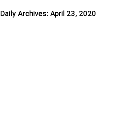
Daily Archives:
April 23, 2020
COVID-19 : GSK ET SANOFI UNISSENT
LEURS FORCES
European News
By
nbcidcadmin
April 23, 2020
Leave a comment
Les deux géants de l’industrie pharmaceutique, Sanofi et
GSK, unissent leurs forces en combinant leurs
technologies innovantes pour le développement d’un
vaccin contre le Covid-19.